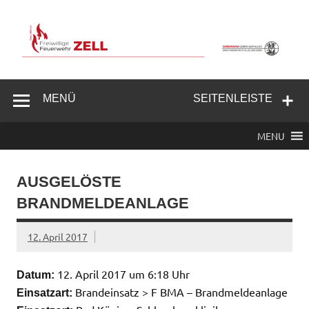
Zum
Inhalt
springen
Freiwillige
Feuerwehr
MENÜ
SEITENLEISTE
Zell/Odw.
MENU
AUSGELÖSTE
BRANDMELDEANLAGE
12. April 2017
12. April 2017 um 6:18 Uhr
Datum:
Brandeinsatz > F BMA – Brandmeldeanlage
Einsatzart: