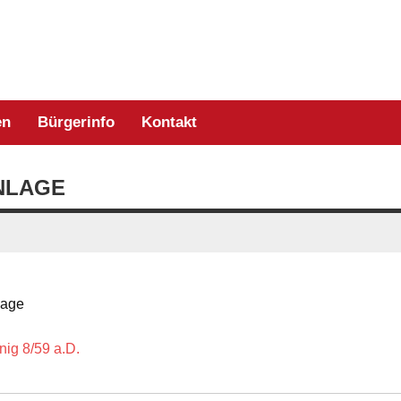
willige Feuerwehr Zell/
en
Bürgerinfo
Kontakt
NLAGE
lage
nig 8/59 a.D.