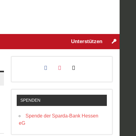
Odw.
Unterstützen
facebook
instagram
mail
SPENDEN
Spende der Sparda-Bank Hessen
eG