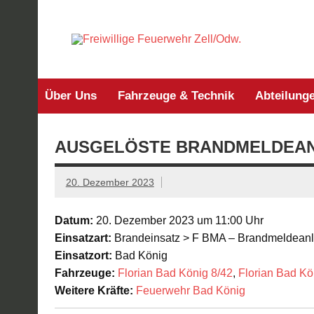
Zum
Inhalt
springen
Frei
Über Uns
Fahrzeuge & Technik
Abteilung
AUSGELÖSTE BRANDMELDEA
20. Dezember 2023
Datum:
20. Dezember 2023 um 11:00 Uhr
Einsatzart:
Brandeinsatz > F BMA – Brandmeldean
Einsatzort:
Bad König
Fahrzeuge:
Florian Bad König 8/42
,
Florian Bad Kö
Weitere Kräfte:
Feuerwehr Bad König