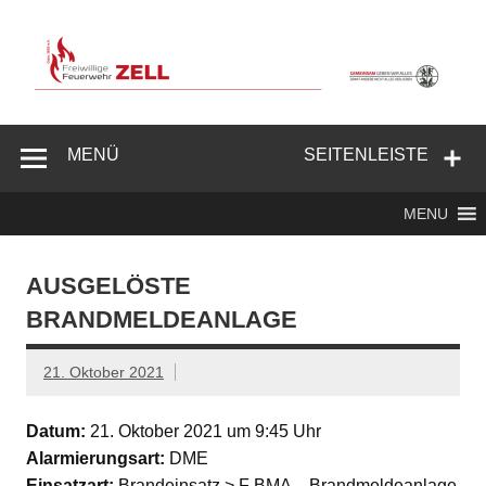
Zum
Inhalt
springen
Freiwillige
Feuerwehr
MENÜ
SEITENLEISTE
Zell/Odw.
MENU
AUSGELÖSTE
BRANDMELDEANLAGE
21. Oktober 2021
Datum:
21. Oktober 2021 um 9:45 Uhr
Alarmierungsart:
DME
Einsatzart:
Brandeinsatz > F BMA – Brandmeldeanlage