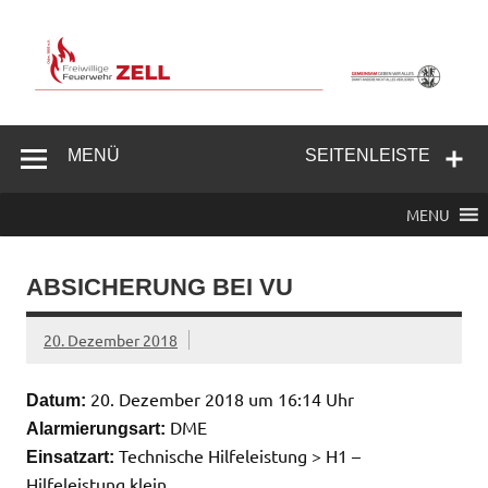
Zum
Inhalt
springen
Freiwillige
Feuerwehr
MENÜ
SEITENLEISTE
Zell/Odw.
MENU
ABSICHERUNG BEI VU
20. Dezember 2018
20. Dezember 2018 um 16:14 Uhr
Datum:
DME
Alarmierungsart:
Technische Hilfeleistung > H1 –
Einsatzart:
Hilfeleistung klein