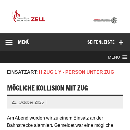
Zum
Inhalt
springen
Freiwillige
Feuerwehr
MENÜ
SEITENLEISTE
Zell/Odw.
MENU
EINSATZART:
H ZUG 1 Y - PERSON UNTER ZUG
MÖGLICHE KOLLISION MIT ZUG
21. Oktober 2025
Am Abend wurden wir zu einem Einsatz an der
Bahnstrecke alarmiert. Gemeldet war eine mögliche