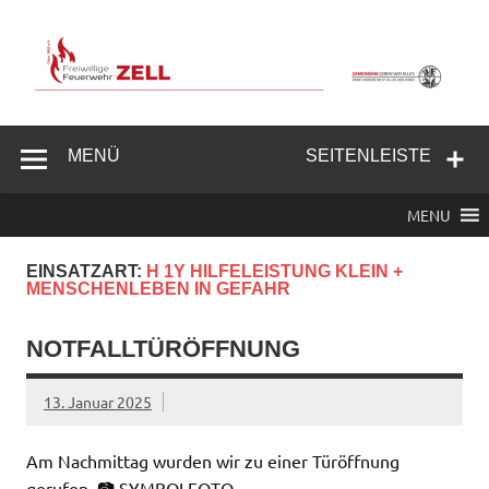
Zum
Inhalt
springen
Freiwillige
Feuerwehr
MENÜ
SEITENLEISTE
Zell/Odw.
MENU
EINSATZART:
H 1Y HILFELEISTUNG KLEIN +
MENSCHENLEBEN IN GEFAHR
NOTFALLTÜRÖFFNUNG
13. Januar 2025
Am Nachmittag wurden wir zu einer Türöffnung
gerufen. 📷 SYMBOLFOTO