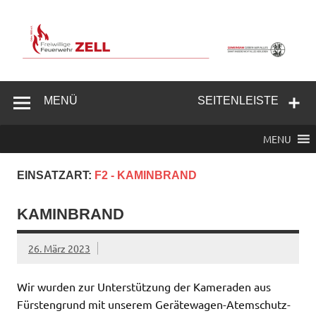
Zum
Inhalt
springen
Freiwillige
Feuerwehr
MENÜ
SEITENLEISTE
Zell/Odw.
MENU
EINSATZART:
F2 - KAMINBRAND
KAMINBRAND
26. März 2023
Wir wurden zur Unterstützung der Kameraden aus
Fürstengrund mit unserem Gerätewagen-Atemschutz-