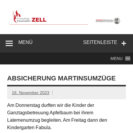
Zum
Inhalt
springen
Freiwillige
Feuerwehr
MENÜ
SEITENLEISTE
Zell/Odw.
MENU
ABSICHERUNG MARTINSUMZÜGE
16. November 2023
Am Donnerstag durften wir die Kinder der
Ganztagsbetreuung Apfelbaum bei ihrem
Laternenumzug begleiten. Am Freitag dann den
Kindergarten Fabula.