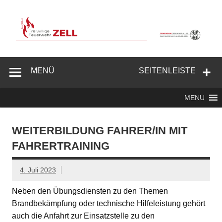
Zum
Inhalt
springen
Freiwillige
Feuerwehr
MENÜ
SEITENLEISTE
Zell/Odw.
MENU
WEITERBILDUNG FAHRER/IN MIT
FAHRERTRAINING
4. Juli 2023
Neben den Übungsdiensten zu den Themen
Brandbekämpfung oder technische Hilfeleistung gehört
auch die Anfahrt zur Einsatzstelle zu den