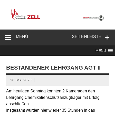
Zum
Inhalt
springen
Freiwillige
Feuerwehr
MENÜ
SEITENLEISTE
Zell/Odw.
MENU
BESTANDENER LEHRGANG AGT II
28. Mai 2023
Am heutigen Sonntag konnten 2 Kameraden den
Lehrgang Chemikalienschutzanzugträger mit Erfolg
abschließen.
Insgesamt wurden hier wieder 35 Stunden in das