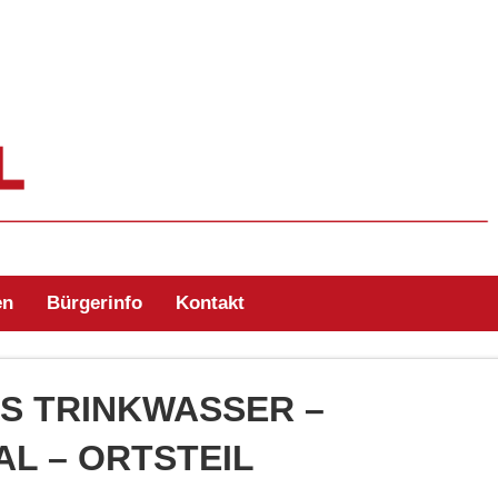
ehr Zell/Odw.
en
Bürgerinfo
Kontakt
S TRINKWASSER –
L – ORTSTEIL