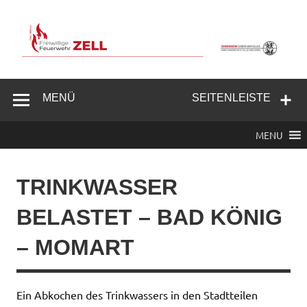
Zum
Inhalt
springen
Freiwillige
Feuerwehr
MENÜ
SEITENLEISTE
Zell/Odw.
MENU
TRINKWASSER
BELASTET – BAD KÖNIG
– MOMART
Ein Abkochen des Trinkwassers in den Stadtteilen