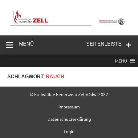
Zum
Inhalt
springen
Freiwillige
Feuerwehr
MENÜ
SEITENLEISTE
Zell/Odw.
MENU
SCHLAGWORT:
RAUCH
© Freiwillige Feuerwehr Zell/Odw. 2022
Impressum
Datenschutzerklärung
Login