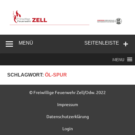
Zum
Inhalt
springen
Freiwillige
Feuerwehr
MENÜ
SEITENLEISTE
Zell/Odw.
MENU
SCHLAGWORT:
ÖL-SPUR
© Freiwillige Feuerwehr Zell/Odw. 2022
Impressum
Datenschutzerklärung
Login