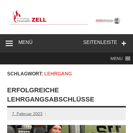
Zum
Inhalt
springen
Freiwillige
Feuerwehr
MENÜ
SEITENLEISTE
Zell/Odw.
MENU
SCHLAGWORT:
LEHRGANG
ERFOLGREICHE
LEHRGANGSABSCHLÜSSE
7. Februar 2023