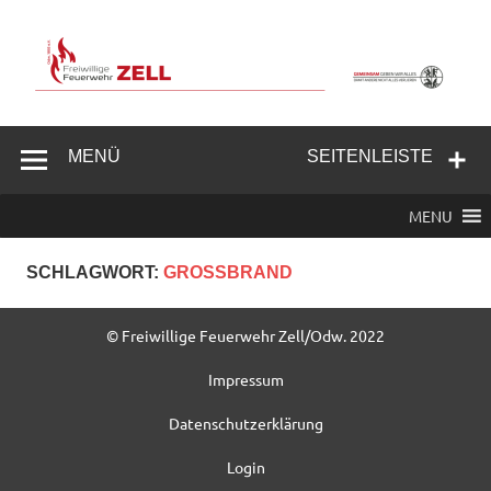
Zum
Inhalt
springen
Freiwillige
Feuerwehr
MENÜ
SEITENLEISTE
Zell/Odw.
MENU
SCHLAGWORT:
GROSSBRAND
© Freiwillige Feuerwehr Zell/Odw. 2022
Impressum
Datenschutzerklärung
Login