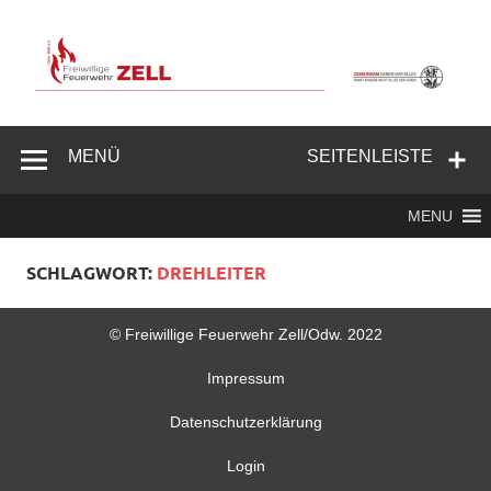
Zum
Inhalt
springen
Freiwillige
Feuerwehr
MENÜ
SEITENLEISTE
Zell/Odw.
MENU
SCHLAGWORT:
DREHLEITER
© Freiwillige Feuerwehr Zell/Odw. 2022
Impressum
Datenschutzerklärung
Login