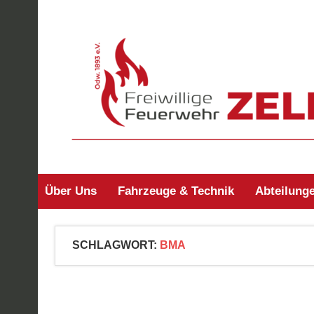
Zum
Inhalt
springen
Freiwillige Feuerw
Über Uns
Fahrzeuge & Technik
Abteilung
SCHLAGWORT:
BMA