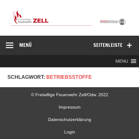
Zum
Inhalt
springen
Freiwillige
Feuerwehr
MENÜ
SEITENLEISTE
Zell/Odw.
MENU
SCHLAGWORT:
BETRIEBSSTOFFE
© Freiwillige Feuerwehr Zell/Odw. 2022
Impressum
Datenschutzerklärung
Login