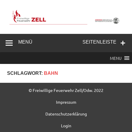
Zum
Inhalt
springen
Freiwillige
Feuerwehr
MENÜ
SEITENLEISTE
Zell/Odw.
MENU
SCHLAGWORT:
BAHN
© Freiwillige Feuerwehr Zell/Odw. 2022
Impressum
Datenschutzerklärung
Login