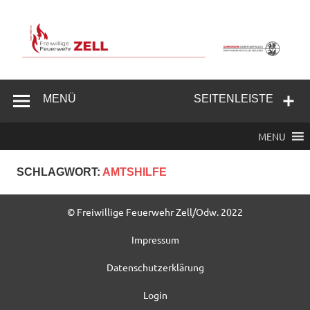
Zum
Inhalt
springen
Freiwillige
Feuerwehr
MENÜ
SEITENLEISTE
Zell/Odw.
MENU
SCHLAGWORT:
AMTSHILFE
© Freiwillige Feuerwehr Zell/Odw. 2022
Impressum
Datenschutzerklärung
Login