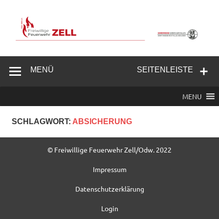
Zum
Inhalt
springen
Freiwillige
Feuerwehr
MENÜ
SEITENLEISTE
Zell/Odw.
MENU
SCHLAGWORT:
ABSICHERUNG
© Freiwillige Feuerwehr Zell/Odw. 2022
Impressum
Datenschutzerklärung
Login