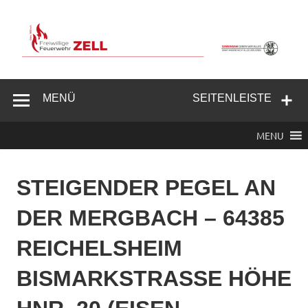
Zum
Inhalt
springen
Freiwillige
Feuerwehr
MENÜ
SEITENLEISTE
Zell/Odw.
MENU
STEIGENDER PEGEL AN
DER MERGBACH – 64385
REICHELSHEIM
BISMARKSTRASSE HÖHE H