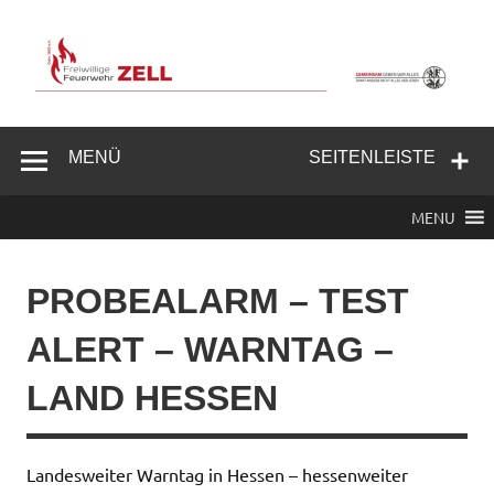
Zum
Inhalt
springen
Freiwillige
Feuerwehr
MENÜ
SEITENLEISTE
Zell/Odw.
MENU
PROBEALARM – TEST
ALERT – WARNTAG –
LAND HESSEN
Landesweiter Warntag in Hessen – hessenweiter