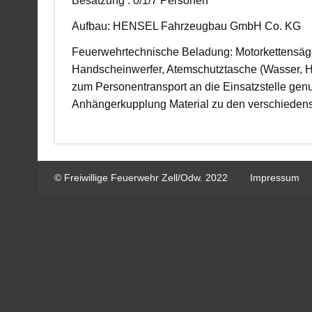
Besatzung : 0/1/7 Personen
Aufbau: HENSEL Fahrzeugbau GmbH Co. KG
Feuerwehrtechnische Beladung: Motorkettensäge
Handscheinwerfer, Atemschutztasche (Wasser, Ha
zum Personentransport an die Einsatzstelle genu
Anhängerkupplung Material zu den verschiedens
© Freiwillige Feuerwehr Zell/Odw. 2022
Impressum