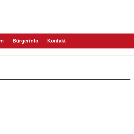
willige Feuerwehr Zell/
en
Bürgerinfo
Kontakt