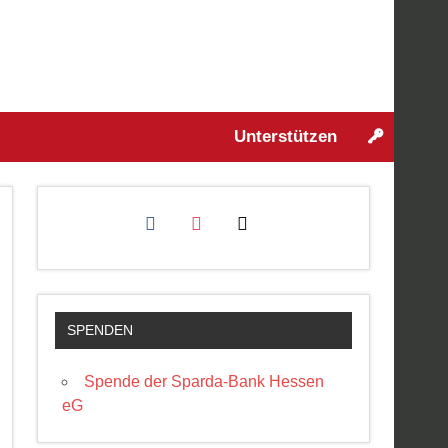
Odw.
Unterstützen
facebook
instagram
mail
SPENDEN
Spende der Sparda-Bank Hessen
eG