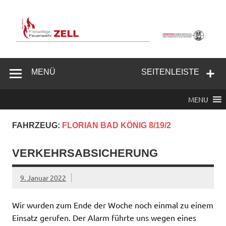
Zum
Inhalt
springen
Freiwillige
Feuerwehr
MENÜ
SEITENLEISTE
Zell/Odw.
MENU
FAHRZEUG:
FLORIAN BAD KÖNIG 8/19/2
VERKEHRSABSICHERUNG
9. Januar 2022
Wir wurden zum Ende der Woche noch einmal zu einem
Einsatz gerufen. Der Alarm führte uns wegen eines