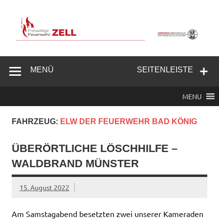
Zum
Inhalt
springen
Freiwillige
Feuerwehr
MENÜ
SEITENLEISTE
Zell/Odw.
MENU
FAHRZEUG:
ELW DER FEUERWEHR BAD KÖNIG
ÜBERÖRTLICHE LÖSCHHILFE –
WALDBRAND MÜNSTER
15. August 2022
Am Samstagabend besetzten zwei unserer Kameraden