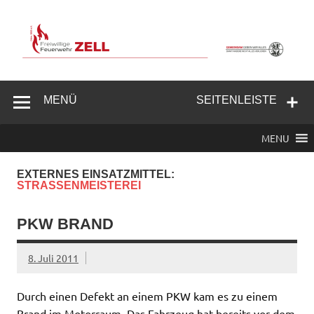
Zum
Inhalt
springen
Freiwillige
Feuerwehr
MENÜ
SEITENLEISTE
Zell/Odw.
MENU
EXTERNES EINSATZMITTEL:
STRASSENMEISTEREI
PKW BRAND
8. Juli 2011
Durch einen Defekt an einem PKW kam es zu einem
Brand im Motorraum. Das Fahrzeug hat bereits vor dem