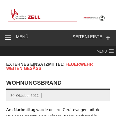
Zum
Inhalt
springen
Freiwillige
Feuerwehr
MENÜ
SEITENLEISTE
Zell/Odw.
MENU
EXTERNES EINSATZMITTEL:
FEUERWEHR
WEITEN-GESÄSS
WOHNUNGSBRAND
20. Oktober 2022
Am Nachmittag wurde unsere Gerätewagen mit der
Hygieneausstattung zu einem Wohnungsbrand in