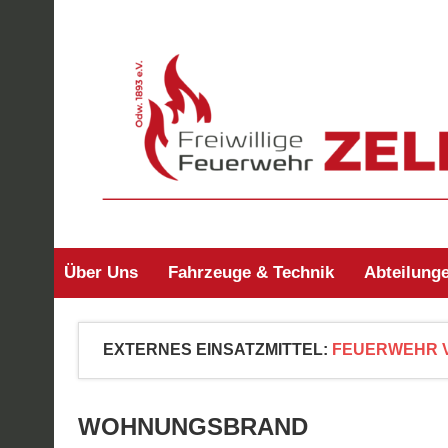
Zum
Inhalt
springen
Freiwillige Feuerw
Über Uns
Fahrzeuge & Technik
Abteilung
EXTERNES EINSATZMITTEL:
FEUERWEHR 
WOHNUNGSBRAND