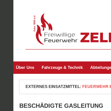
Zum
Inhalt
springen
Freiwillige Feuerw
Über Uns
Fahrzeuge & Technik
Abteilung
EXTERNES EINSATZMITTEL:
FEUERWEHR 
BESCHÄDIGTE GASLEITUNG