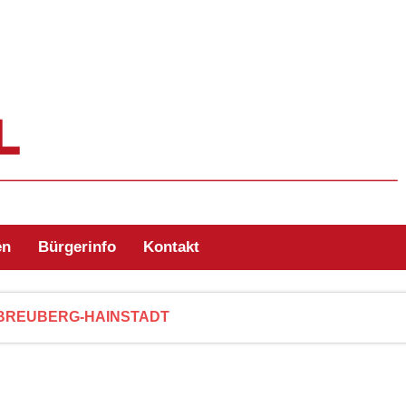
ehr Zell/Odw.
en
Bürgerinfo
Kontakt
BREUBERG-HAINSTADT