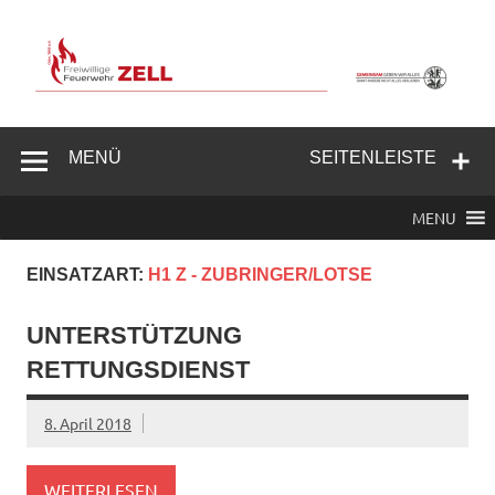
Zum
Inhalt
springen
Freiwillige
Feuerwehr
MENÜ
SEITENLEISTE
Zell/Odw.
MENU
EINSATZART:
H1 Z - ZUBRINGER/LOTSE
UNTERSTÜTZUNG
RETTUNGSDIENST
8. April 2018
WEITERLESEN