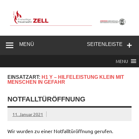
Zum
Inhalt
springen
Freiwillige
Feuerwehr
MENÜ
SEITENLEISTE
Zell/Odw.
MENU
EINSATZART:
H1 Y – HILFELEISTUNG KLEIN MIT
MENSCHEN IN GEFAHR
NOTFALLTÜRÖFFNUNG
11. Januar 2021
Wir wurden zu einer Notfalltüröffnung gerufen.