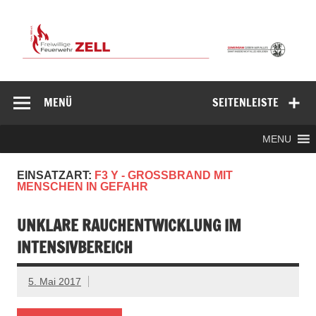
Zum
Inhalt
springen
Freiwillige
Feuerwehr
MENÜ
SEITENLEISTE
Zell/Odw.
MENU
EINSATZART:
F3 Y - GROSSBRAND MIT M
ENSCHEN IN GEFAHR
UNKLARE RAUCHENTWICKLUNG IM
INTENSIVBEREICH
5. Mai 2017