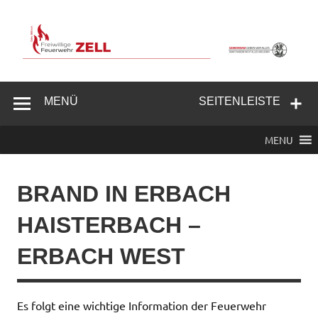
Zum
Inhalt
springen
Freiwillige
Feuerwehr
MENÜ
SEITENLEISTE
Zell/Odw.
MENU
BRAND IN ERBACH
HAISTERBACH –
ERBACH WEST
Es folgt eine wichtige Information der Feuerwehr