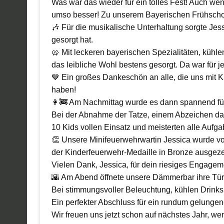
Was war das wieder für ein tolles Fest! Auch we
umso besser! Zu unserem Bayerischen Frühscho
🎶 Für die musikalische Unterhaltung sorgte Jes
gesorgt hat.
🥨 Mit leckeren bayerischen Spezialitäten, kühl
das leibliche Wohl bestens gesorgt. Da war für 
💙 Ein großes Dankeschön an alle, die uns mit 
haben!
👩‍🚒 Am Nachmittag wurde es dann spannend fü
Bei der Abnahme der Tatze, einem Abzeichen das
10 Kids vollen Einsatz und meisterten alle Aufg
👏 Unsere Minifeuerwehrwartin Jessica wurde von
der Kinderfeuerwehr-Medaille in Bronze ausgeze
Vielen Dank, Jessica, für dein riesiges Engag
🌇 Am Abend öffnete unsere Dämmerbar ihre Tü
Bei stimmungsvoller Beleuchtung, kühlen Drinks
Ein perfekter Abschluss für ein rundum gelungen
Wir freuen uns jetzt schon auf nächstes Jahr, wen