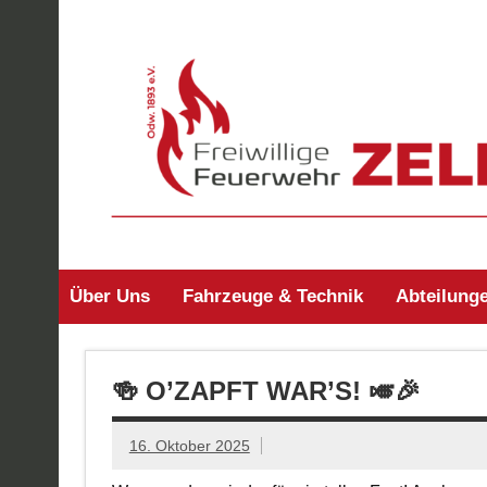
Zum
Inhalt
springen
Freiwillige Feuerw
Über Uns
Fahrzeuge & Technik
Abteilung
🍻 O’ZAPFT WAR’S! 🎺🎉
16. Oktober 2025