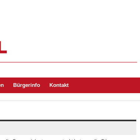
ehr Zell/Odw.
en
Bürgerinfo
Kontakt