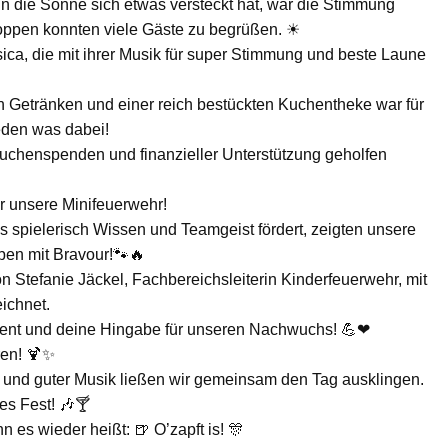
nn die Sonne sich etwas versteckt hat, war die Stimmung
ppen konnten viele Gäste zu begrüßen. ☀
sica, die mit ihrer Musik für super Stimmung und beste Laune
en Getränken und einer reich bestückten Kuchentheke war für
jeden was dabei!
Kuchenspenden und finanzieller Unterstützung geholfen
r unsere Minifeuerwehr!
 spielerisch Wissen und Teamgeist fördert, zeigten unsere
aben mit Bravour!🐾🔥
 Stefanie Jäckel, Fachbereichsleiterin Kinderfeuerwehr, mit
ichnet.
ement und deine Hingabe für unseren Nachwuchs! 💪❤
ren! 🍹✨
 und guter Musik ließen wir gemeinsam den Tag ausklingen.
es Fest! 🎶🍸
n es wieder heißt: 🍺 O’zapft is! 🎊